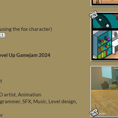
 using the fox character)
Level Up Gamejam 2024
st
r
2D artist, Animation
ogrammer, SFX, Music, Level design,
er