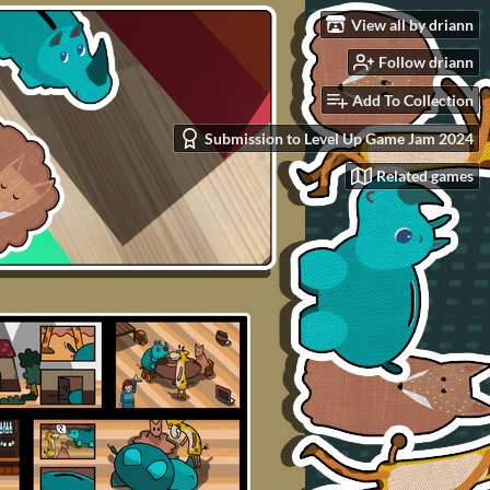
View all by driann
Follow driann
Add To Collection
Submission to Level Up Game Jam 2024
Related games