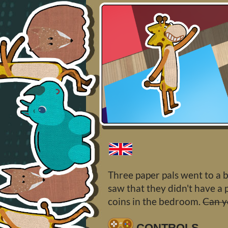
Three paper pals went to a 
saw that they didn't have a 
coins in the bedroom.
Can y
CONTROLS