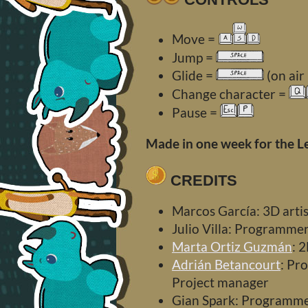
Move =
Jump =
Glide =
(on air
Change character =
Pause =
Made in one week for the 
CREDITS
Marcos García: 3D arti
Julio Villa: Programme
Marta Ortiz Guzmán
: 
Adrián Betancourt
: Pr
Project manager
Gian Spark: Programm