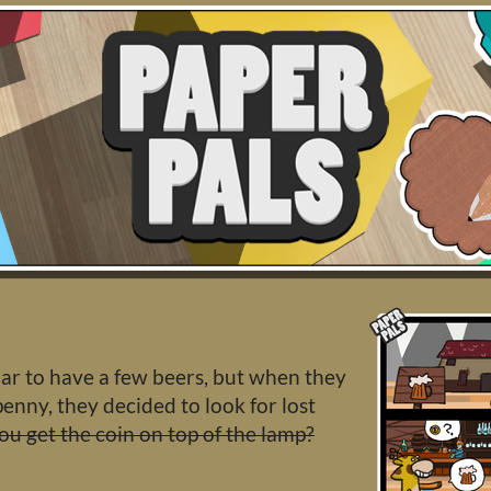
bar to have a few beers, but when they
penny, they decided to look for lost
ou get the coin on top of the lamp?