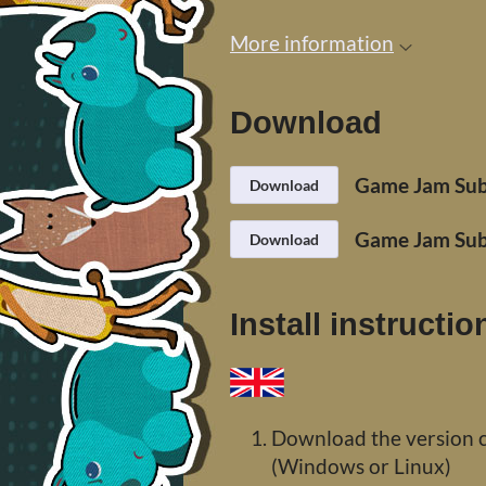
More information
Download
Game Jam Su
Download
Game Jam Sub
Download
Install instructio
Download the version 
(Windows or Linux)