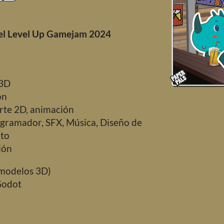
el Level Up Gamejam 2024
 3D
ión
Arte 2D, animación
ogramador, SFX, Música, Diseño de
cto
ión
(modelos 3D)
Godot